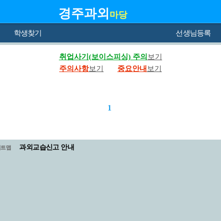
경주과외
마당
학생찾기
선생님등록
취업사기(보이스피싱) 주의
보기
주의사항
보기
중요안내
보기
1
과외교습신고 안내
이트맵