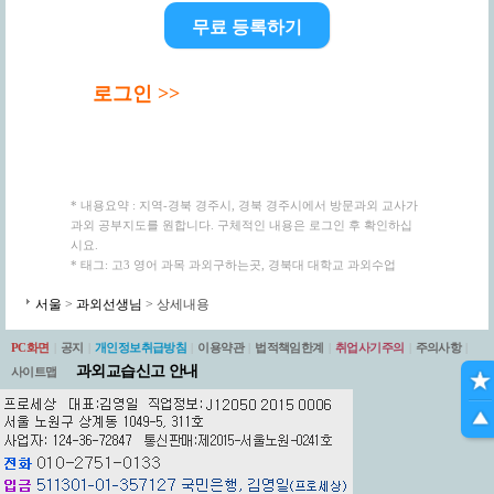
무료 등록하기
로그인 >>
* 내용요약 : 지역-경북 경주시, 경북 경주시에서 방문과외 교사가
과외 공부지도를 원합니다. 구체적인 내용은 로그인 후 확인하십
시요.
* 태그: 고3 영어 과목 과외구하는곳, 경북대 대학교 과외수업
서울
>
과외선생님
> 상세내용
PC화면
|
공지
|
개인정보취급방침
|
이용약관
|
법적책임한계
|
취업사기주의
|
주의사항
|
과외교습신고 안내
사이트맵