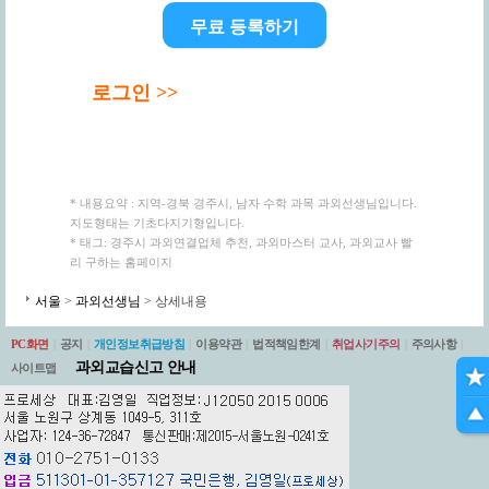
무료 등록하기
로그인 >>
* 내용요약 : 지역-경북 경주시, 남자 수학 과목 과외선생님입니다.
지도형태는 기초다지기형입니다.
* 태그: 경주시 과외연결업체 추천, 과외마스터 교사, 과외교사 빨
리 구하는 홈페이지
서울
>
과외선생님
> 상세내용
PC화면
|
공지
|
개인정보취급방침
|
이용약관
|
법적책임한계
|
취업사기주의
|
주의사항
|
과외교습신고 안내
사이트맵