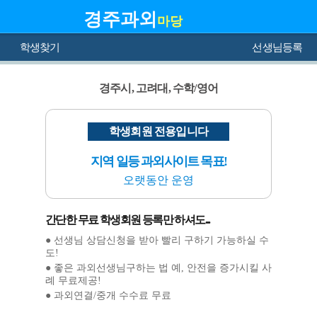
경주과외
마당
학생찾기
선생님등록
경주시, 고려대, 수학/영어
학생회원 전용입니다
지역 일등 과외사이트 목표!
오랫동안 운영
간단한 무료 학생회원 등록만 하셔도...
● 선생님 상담신청을 받아 빨리 구하기 가능하실 수
도!
● 좋은 과외선생님구하는 법 예, 안전을 증가시킬 사
례 무료제공!
● 과외연결/중개 수수료 무료