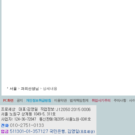
서울
>
과외선생님
> 상세내용
PC화면
|
공지
|
개인정보취급방침
|
이용약관
|
법적책임한계
|
취업사기주의
|
주의사항
|
사